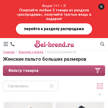
Акция 1+1 = 3!
Покупайте любые 2 товара из раздела
«распродажа», получайте третью вещь в
подарок!
перейти к разделу распродажа
Главная
  /  
Верхняя одежда
  /  Больших размеров
Женские пальто больших размеров
Фильтр товаров
Сортировать: