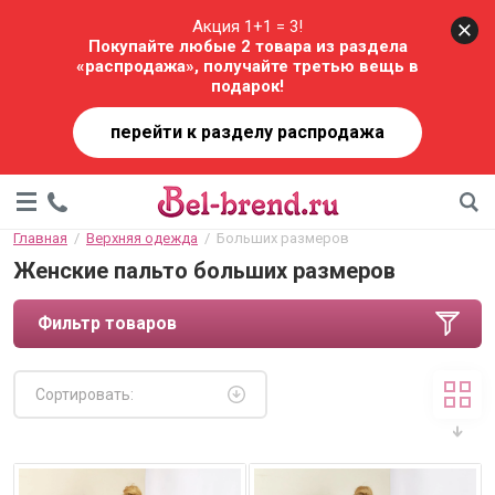
Акция 1+1 = 3!
Покупайте любые 2 товара из раздела
«распродажа», получайте третью вещь в
подарок!
перейти к разделу распродажа
Главная
  /  
Верхняя одежда
  /  Больших размеров
Женские пальто больших размеров
Фильтр товаров
Сортировать: