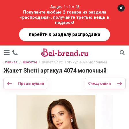
Акция 1+1 = 3!
Покупайте любые 2 товара из раздела
«распродажа», получайте третью вещь в
подарок!
перейти к разделу распродажа
Главная
  /  
Жакеты
  /  Жакет Shetti артикул 4074 молочный
Жакет Shetti артикул 4074 молочный
Предыдущий
Следующий