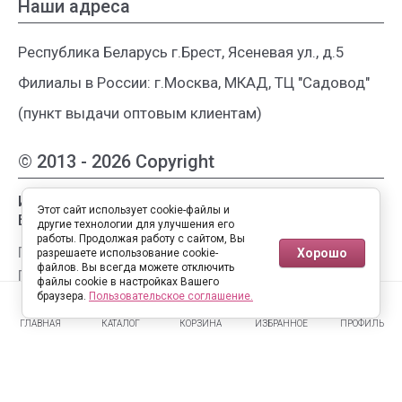
Наши адреса
Республика Беларусь г.Брест, Ясеневая ул., д.5
Филиалы в России: г.Москва, МКАД, ТЦ "Садовод"
(пункт выдачи оптовым клиентам)
© 2013 - 2026 Copyright
Интернет-магазин женской одежды из
Этот сайт использует cookie-файлы и
Белоруссии
другие технологии для улучшения его
работы. Продолжая работу с сайтом, Вы
Публичная оферта
Хорошо
разрешаете использование cookie-
файлов. Вы всегда можете отключить
Пользовательское соглашение
файлы cookie в настройках Вашего
0
0
Политика конфиденциальности
браузера.
Пользовательское соглашение.
ГЛАВНАЯ
КАТАЛОГ
КОРЗИНА
ИЗБРАННОЕ
ПРОФИЛЬ
Полная версия