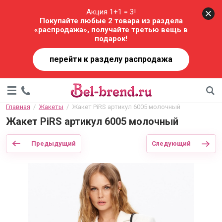
Акция 1+1 = 3!
Покупайте любые 2 товара из раздела
«распродажа», получайте третью вещь в
подарок!
перейти к разделу распродажа
Главная
  /  
Жакеты
  /  Жакет PiRS артикул 6005 молочный
Жакет PiRS артикул 6005 молочный
Предыдущий
Следующий