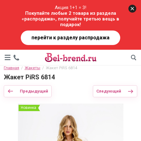
Акция 1+1 = 3!
Покупайте любые 2 товара из раздела
«распродажа», получайте третью вещь в
подарок!
перейти к разделу распродажа
Главная
  /  
Жакеты
  /  Жакет PiRS 6814
Жакет PiRS 6814
Предыдущий
Следующий
Новинка