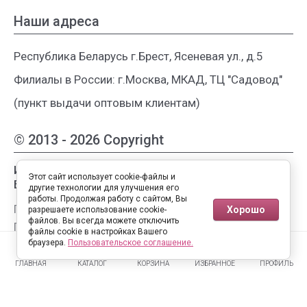
Наши адреса
Республика Беларусь г.Брест, Ясеневая ул., д.5
Филиалы в России: г.Москва, МКАД, ТЦ "Садовод"
(пункт выдачи оптовым клиентам)
© 2013 - 2026 Copyright
Интернет-магазин женской одежды из
Этот сайт использует cookie-файлы и
Белоруссии
другие технологии для улучшения его
работы. Продолжая работу с сайтом, Вы
Публичная оферта
Хорошо
разрешаете использование cookie-
файлов. Вы всегда можете отключить
Пользовательское соглашение
файлы cookie в настройках Вашего
0
0
Политика конфиденциальности
браузера.
Пользовательское соглашение.
ГЛАВНАЯ
КАТАЛОГ
КОРЗИНА
ИЗБРАННОЕ
ПРОФИЛЬ
Полная версия