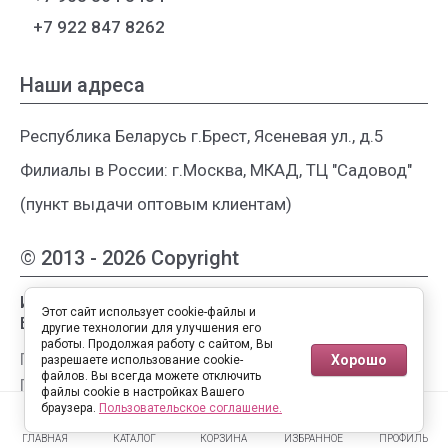
+7 922 847 8262
Наши адреса
Республика Беларусь г.Брест, Ясеневая ул., д.5
Филиалы в России: г.Москва, МКАД, ТЦ "Садовод"
(пункт выдачи оптовым клиентам)
© 2013 - 2026 Copyright
Интернет-магазин женской одежды из
Этот сайт использует cookie-файлы и
Белоруссии
другие технологии для улучшения его
работы. Продолжая работу с сайтом, Вы
Публичная оферта
Хорошо
разрешаете использование cookie-
файлов. Вы всегда можете отключить
Пользовательское соглашение
файлы cookie в настройках Вашего
0
0
Политика конфиденциальности
браузера.
Пользовательское соглашение.
ГЛАВНАЯ
КАТАЛОГ
КОРЗИНА
ИЗБРАННОЕ
ПРОФИЛЬ