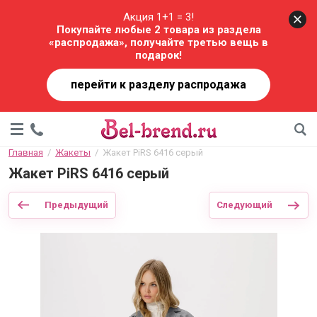
Акция 1+1 = 3!
Покупайте любые 2 товара из раздела
«распродажа», получайте третью вещь в
подарок!
перейти к разделу распродажа
Главная
  /  
Жакеты
  /  Жакет PiRS 6416 серый
Жакет PiRS 6416 серый
Предыдущий
Следующий