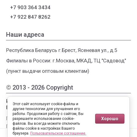
+7 903 364 3434
+7 922 847 8262
Наши адреса
Республика Беларусь г.Брест, Ясеневая ул., д.5
Филиалы в России: г.Москва, МКАД, ТЦ "Садовод"
(пункт выдачи оптовым клиентам)
© 2013 - 2026 Copyright
Интернет-магазин женской одежды из
Этот сайт использует cookie-файлы и
Белоруссии
другие технологии для улучшения его
работы. Продолжая работу с сайтом, Вы
Публичная оферта
Хорошо
разрешаете использование cookie-
файлов. Вы всегда можете отключить
Пользовательское соглашение
файлы cookie в настройках Вашего
0
0
Политика конфиденциальности
браузера.
Пользовательское соглашение.