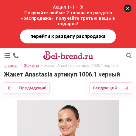
Акция 1+1 = 3!
Покупайте любые 2 товара из раздела
«распродажа», получайте третью вещь в
подарок!
перейти к разделу распродажа
Главная
  /  
Жакеты
  /  Жакет Anastasia артикул 1006.1 черный
Жакет Anastasia артикул 1006.1 черный
Предыдущий
Следующий