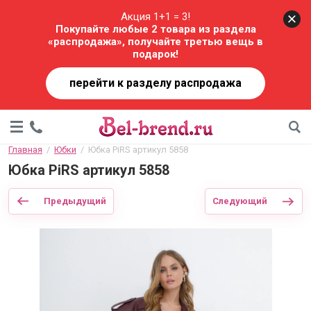
Акция 1+1 = 3!
Покупайте любые 2 товара из раздела
«распродажа», получайте третью вещь в
подарок!
перейти к разделу распродажа
Главная
  /  
Юбки
  /  Юбка PiRS артикул 5858
Юбка PiRS артикул 5858
Предыдущий
Следующий