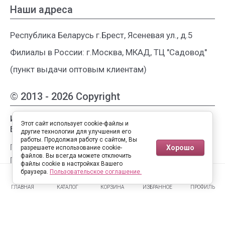
Наши адреса
Республика Беларусь г.Брест, Ясеневая ул., д.5
Филиалы в России: г.Москва, МКАД, ТЦ "Садовод"
(пункт выдачи оптовым клиентам)
© 2013 - 2026 Copyright
Интернет-магазин женской одежды из
Этот сайт использует cookie-файлы и
Белоруссии
другие технологии для улучшения его
работы. Продолжая работу с сайтом, Вы
Публичная оферта
Хорошо
разрешаете использование cookie-
файлов. Вы всегда можете отключить
Пользовательское соглашение
файлы cookie в настройках Вашего
0
0
Политика конфиденциальности
браузера.
Пользовательское соглашение.
ГЛАВНАЯ
КАТАЛОГ
КОРЗИНА
ИЗБРАННОЕ
ПРОФИЛЬ
Полная версия