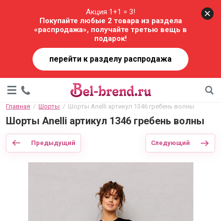
Акция 1+1 = 3!
Покупайте любые 2 товара из раздела
«распродажа», получайте третью вещь в
подарок!
перейти к разделу распродажа
Главная
  /  
Шорты
  /  Шорты Anelli артикул 1346 гребень волны
Шорты Anelli артикул 1346 гребень волны
Предыдущий
Следующий