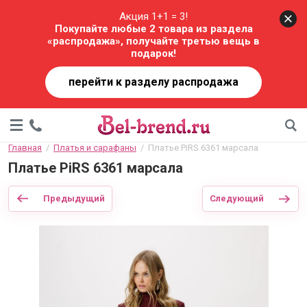
Акция 1+1 = 3!
Покупайте любые 2 товара из раздела
«распродажа», получайте третью вещь в
подарок!
перейти к разделу распродажа
Главная
  /  
Платья и сарафаны
  /  Платье PiRS 6361 марсала
Платье PiRS 6361 марсала
Предыдущий
Следующий