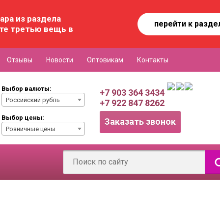
ара из раздела
перейти к разде
те третью вещь в
Отзывы
Новости
Оптовикам
Контакты
Выбор валюты:
+7 903 364 3434
Российский рубль
+7 922 847 8262
Выбор цены:
Заказать звонок
Розничные цены