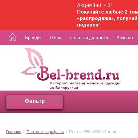
Акция 1+1 = 3!
Покупайте любые 2 тов
«распродажа», получай
подарок!
Бренды
О нас
Оплата и доставка
Возврат
Фильтр
Главная
  /  
Платья и сарафаны
  /  Платье PiRS 6339 айвори