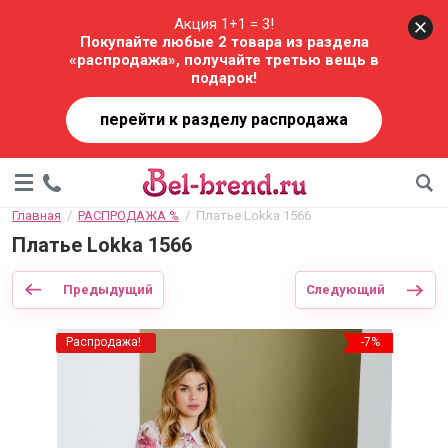
Акция 1+1 = 3!
Покупайте любые 2 товара из раздела
«распродажа», получайте третью вещь в
подарок!
перейти к разделу распродажа
Главная
  /  
РАСПРОДАЖА %
  /  Платье Lokka 1566
Платье Lokka 1566
Предыдущий
Следующий
Распродажа!
-7%