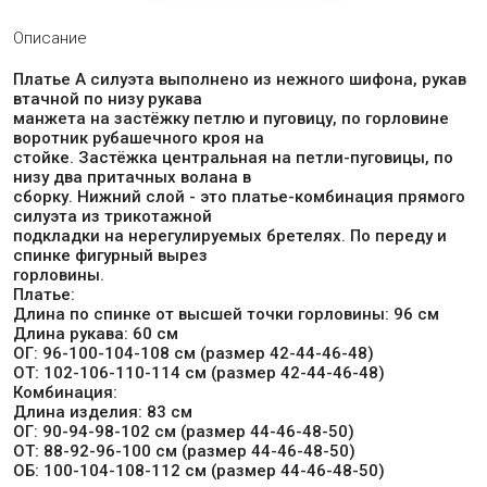
Описание
Платье А силуэта выполнено из нежного шифона, рукав
втачной по низу рукава
манжета на застёжку петлю и пуговицу, по горловине
воротник рубашечного кроя на
стойке. Застёжка центральная на петли-пуговицы, по
низу два притачных волана в
сборку. Нижний слой - это платье-комбинация прямого
силуэта из трикотажной
подкладки на нерегулируемых бретелях. По переду и
спинке фигурный вырез
горловины.
Платье:
Длина по спинке от высшей точки горловины: 96 см
Длина рукава: 60 см
ОГ: 96-100-104-108 см (размер 42-44-46-48)
ОТ: 102-106-110-114 см (размер 42-44-46-48)
Комбинация:
Длина изделия: 83 см
ОГ: 90-94-98-102 см (размер 44-46-48-50)
ОТ: 88-92-96-100 см (размер 44-46-48-50)
ОБ: 100-104-108-112 см (размер 44-46-48-50)