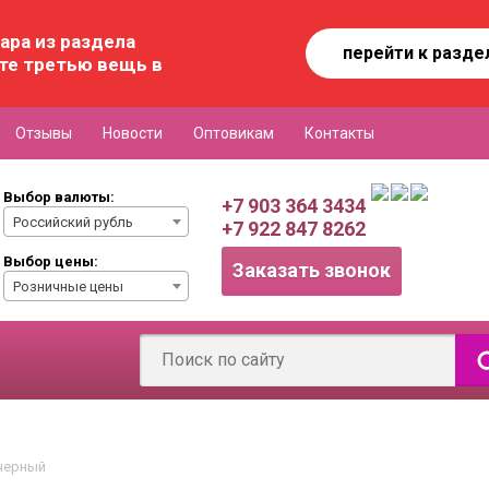
ара из раздела
перейти к разде
те третью вещь в
Отзывы
Новости
Оптовикам
Контакты
Выбор валюты:
+7 903 364 3434
Российский рубль
+7 922 847 8262
Выбор цены:
Заказать звонок
Розничные цены
 черный