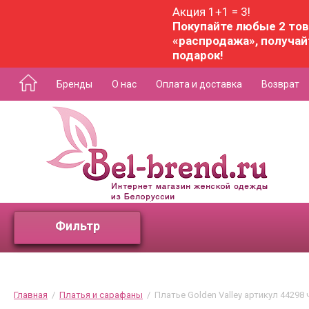
Акция 1+1 = 3!
Покупайте любые 2 тов
«распродажа», получай
подарок!
Бренды
О нас
Оплата и доставка
Возврат
Фильтр
Главная
  /  
Платья и сарафаны
  /  Платье Golden Valley артикул 44298