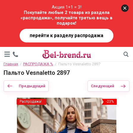
Акция 1+1 = 3!
Покупайте любые 2 товара из раздела
«распродажа», получайте третью вещь в
подарок!
перейти к разделу распродажа
Главная
  /  
РАСПРОДАЖА %
  /  Пальто Vesnaletto 2897
Пальто Vesnaletto 2897
Предыдущий
Следующий
Распродажа!
-23%