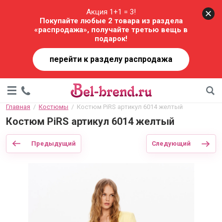
Акция 1+1 = 3!
Покупайте любые 2 товара из раздела
«распродажа», получайте третью вещь в
подарок!
перейти к разделу распродажа
Главная
  /  
Костюмы
  /  Костюм PiRS артикул 6014 желтый
Костюм PiRS артикул 6014 желтый
Предыдущий
Следующий