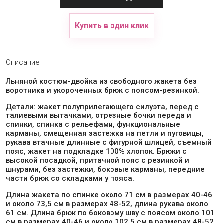
Купить в один клик
Описание
Льняной костюм-двойка из свободного жакета без
воротника и укороченных брюк с поясом-резинкой.
Детали: жакет полуприлегающего силуэта, перед с
талиевыми вытачками, отрезные бочки переда и
спинки, спинка с рельефами, функциональные
карманы, смещенная застежка на петли и пуговицы,
рукава втачные длинные с фигурной шлицей, съемный
пояс, жакет на подкладке 100% хлопок. Брюки с
высокой посадкой, притачной пояс с резинкой и
шнурами, без застежки, боковые карманы, передние
части брюк со складками у пояса.
Длина жакета по спинке около 71 см в размерах 40-46
и около 73,5 см в размерах 48-52, длина рукава около
61 см. Длина брюк по боковому шву с поясом около 101
см в размерах 40-46 и около 102,5 см в размерах 48-52,