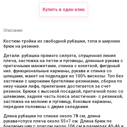
Купить в один клик
Описание
Костюм-тройка из свободной рубашки, топа и широких
брюк на резинке.
Детали: рубашка прямого силуэта, спущенная линия
плеча, застежка на петли и пуговицы, длинные рукава с
притачными манжетами, спинка с кокеткой, фигурный
низ. функциональные карманы, рукава и спинка со
шлицами, жакет на подкладке из 100% вискозы. Топ без
застежки с широкими бретелями-резинками, сборка по
низу чашки лифа, прилегание достигается за счет
резинок. Брюки с высокой посадкой, притачной пояс со
шлевками, задняя часть пояса эластичная- с резинкой,
застежка на молнию и пуговицу, боковые карманы,
передние половины с двумя складками.
Длина рубашки по спинке около 78 см, длина
рукава+спуск плеча около 55+7 см. Длина брюк по
боковому шву с поясом около 106 см в размерах 40-46 и