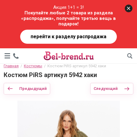
Акция 1+1 = 3!
Покупайте любые 2 товара из раздела
«распродажа», получайте третью вещь в
подарок!
перейти к разделу распродажа
Главная
  /  
Костюмы
  /  Костюм PiRS артикул 5942 хаки
Костюм PiRS артикул 5942 хаки
Предыдущий
Следующий