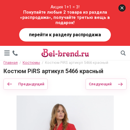
Акция 1+1 = 3!
Покупайте любые 2 товара из раздела
«распродажа», получайте третью вещь в
подарок!
перейти к разделу распродажа
Главная
  /  
Костюмы
  /  Костюм PiRS артикул 5466 красный
Костюм PiRS артикул 5466 красный
Предыдущий
Следующий