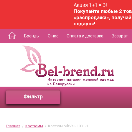
Акция 1+1 = 3!
Покупайте любые 2 тов
«распродажа», получай
подарок!
Бренды
О нас
Оплата и доставка
Возврат
Фильтр
Главная
  /  
Костюмы
  /  Костюм NikVa н1031-1