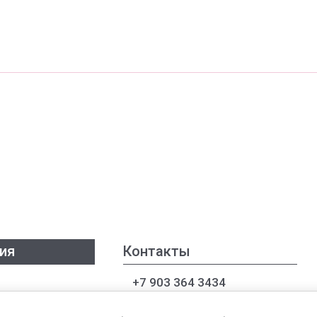
ия
Контакты
+7 903 364 3434
+7 922 847 8262