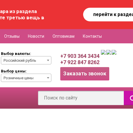
ара из раздела
перейти к разде
те третью вещь в
Отзывы
Новости
Оптовикам
Контакты
Выбор валюты:
+7 903 364 3434
Российский рубль
+7 922 847 8262
Выбор цены:
Заказать звонок
Розничные цены