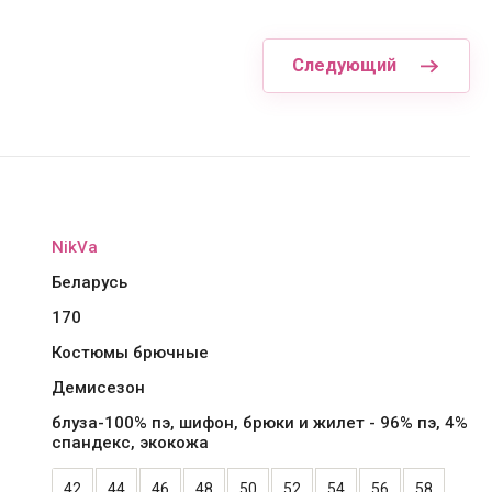
Следующий
NikVa
Беларусь
170
Костюмы брючные
Демисезон
блуза-100% пэ, шифон, брюки и жилет - 96% пэ, 4%
спандекс, экокожа
42
44
46
48
50
52
54
56
58