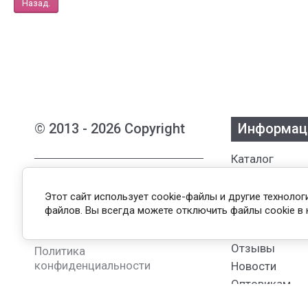
Назад.
© 2013 - 2026 Copyright
Информац
Каталог
Интернет-магазин женской
Бренды
одежды из Белоруссии
О нас
Этот сайт использует cookie-файлы и другие техноло
файлов. Вы всегда можете отключить файлы cookie в 
Оплата и дос
Публичная оферта
Возврат
Пользовательское соглашение
Отзывы
Политика
конфиденциальности
Новости
Оптовикам
Контакты