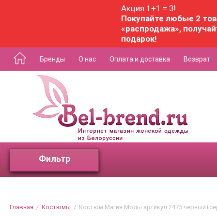
Акция 1+1 = 3!
Покупайте любые 2 тов
«распродажа», получай
подарок!
Бренды
О нас
Оплата и доставка
Возврат
Фильтр
Главная
  /  
Костюмы
  /  Костюм Магия Моды артикул 2475 черный+с