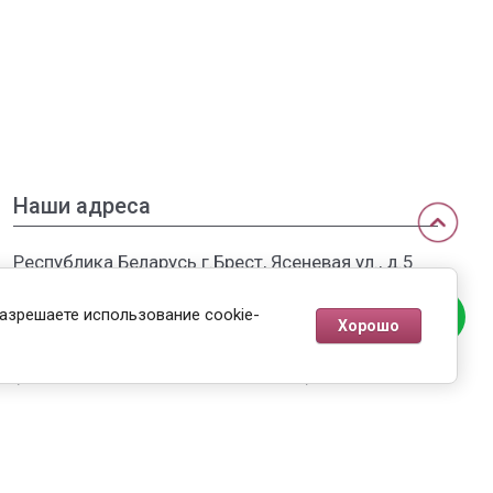
Наши адреса
Республика Беларусь г.Брест, Ясеневая ул., д.5
Филиалы в России: г.Москва, МКАД, ТЦ
разрешаете использование cookie-
Хорошо
"Садовод"
(пункт выдачи оптовым клиентам)