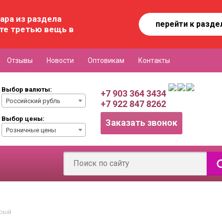
ара из раздела
перейти к разде
те третью вещь в
Отзывы
Новости
Оптовикам
Контакты
Выбор валюты:
+7 903 364 3434
Российский рубль
+7 922 847 8262
Выбор цены:
Заказать звонок
Розничные цены
ерый