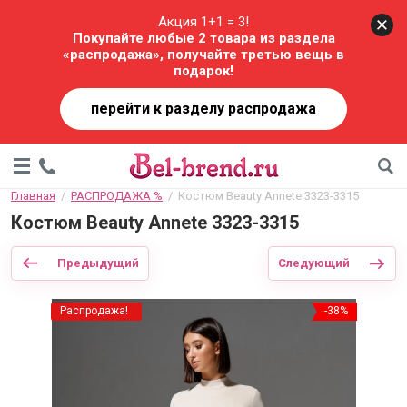
Акция 1+1 = 3!
Покупайте любые 2 товара из раздела
«распродажа», получайте третью вещь в
подарок!
перейти к разделу распродажа
Главная
  /  
РАСПРОДАЖА %
  /  Костюм Beauty Annete 3323-3315
Костюм Beauty Annete 3323-3315
Предыдущий
Следующий
Распродажа!
-38%