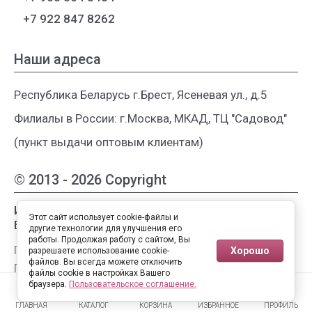
+7 922 847 8262
Наши адреса
Республика Беларусь г.Брест, Ясеневая ул., д.5
Филиалы в России: г.Москва, МКАД, ТЦ "Садовод"
(пункт выдачи оптовым клиентам)
© 2013 - 2026 Copyright
Интернет-магазин женской одежды из
Этот сайт использует cookie-файлы и
Белоруссии
другие технологии для улучшения его
работы. Продолжая работу с сайтом, Вы
Публичная оферта
Хорошо
разрешаете использование cookie-
файлов. Вы всегда можете отключить
Пользовательское соглашение
файлы cookie в настройках Вашего
0
0
Политика конфиденциальности
браузера.
Пользовательское соглашение.
ГЛАВНАЯ
КАТАЛОГ
КОРЗИНА
ИЗБРАННОЕ
ПРОФИЛЬ