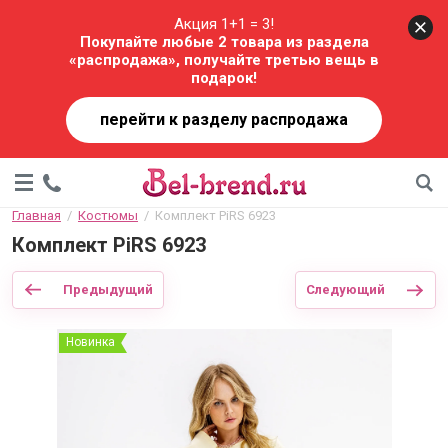
Акция 1+1 = 3!
Покупайте любые 2 товара из раздела
«распродажа», получайте третью вещь в
подарок!
перейти к разделу распродажа
Главная
  /  
Костюмы
  /  Комплект PiRS 6923
Комплект PiRS 6923
Предыдущий
Следующий
Новинка