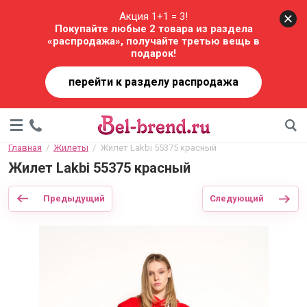
Акция 1+1 = 3!
Покупайте любые 2 товара из раздела
«распродажа», получайте третью вещь в
подарок!
перейти к разделу распродажа
Главная
  /  
Жилеты
  /  Жилет Lakbi 55375 красный
Жилет Lakbi 55375 красный
Предыдущий
Следующий