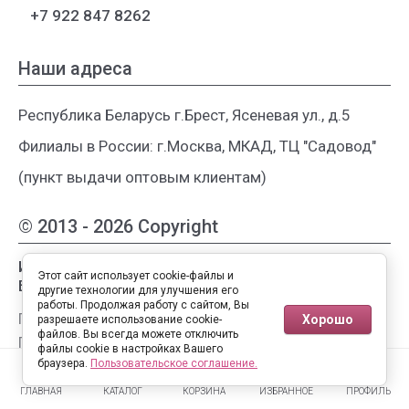
+7 922 847 8262
Наши адреса
Республика Беларусь г.Брест, Ясеневая ул., д.5
Филиалы в России: г.Москва, МКАД, ТЦ "Садовод"
(пункт выдачи оптовым клиентам)
© 2013 - 2026 Copyright
Интернет-магазин женской одежды из
Этот сайт использует cookie-файлы и
Белоруссии
другие технологии для улучшения его
работы. Продолжая работу с сайтом, Вы
Публичная оферта
Хорошо
разрешаете использование cookie-
файлов. Вы всегда можете отключить
Пользовательское соглашение
файлы cookie в настройках Вашего
0
0
Политика конфиденциальности
браузера.
Пользовательское соглашение.
ГЛАВНАЯ
КАТАЛОГ
КОРЗИНА
ИЗБРАННОЕ
ПРОФИЛЬ