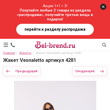
Акция 1+1 = 3!
Покупайте любые 2 товара из раздела
«распродажа», получайте третью вещь в
подарок!
перейти к разделу распродажа
Главная
  /  
Жакеты
  /  Жакет Vesnaletto артикул 4281
Жакет Vesnaletto артикул 4281
Предыдущий
Следующий