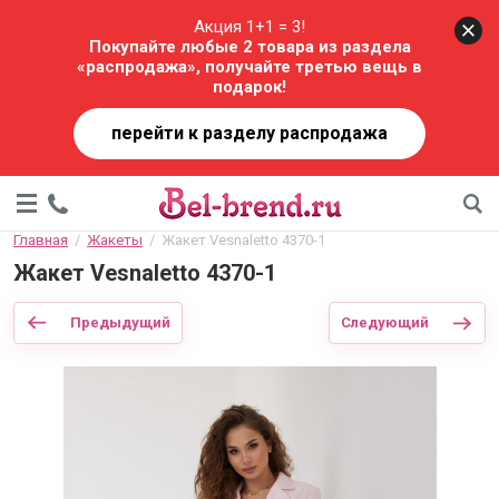
Акция 1+1 = 3!
Покупайте любые 2 товара из раздела
«распродажа», получайте третью вещь в
подарок!
перейти к разделу распродажа
Главная
  /  
Жакеты
  /  Жакет Vesnaletto 4370-1
Жакет Vesnaletto 4370-1
Предыдущий
Следующий