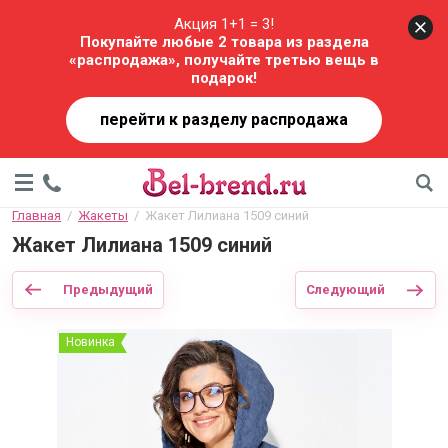
Акция 1+1 = 3!
Покупайте любые 2 товара из раздела
«распродажа», получайте третью вещь в
подарок!
перейти к разделу распродажа
Главная
  /  
Жакеты
  /  Жакет Лилиана 1509 синий
Жакет Лилиана 1509 синий
Предыдущий
Следующий
Новинка