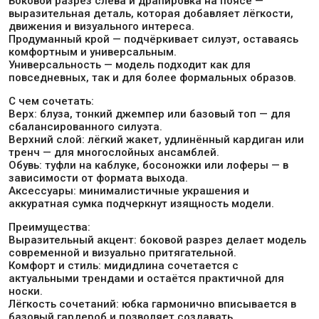
Боковой разрез слева и драпировка на поясе —
выразительная деталь, которая добавляет лёгкости,
движения и визуального интереса.
Продуманный крой — подчёркивает силуэт, оставаясь
комфортным и универсальным.
Универсальность — модель подходит как для
повседневных, так и для более формальных образов.
С чем сочетать:
Верх: блуза, тонкий джемпер или базовый топ — для
сбалансированного силуэта.
Верхний слой: лёгкий жакет, удлинённый кардиган или
тренч — для многослойных ансамблей.
Обувь: туфли на каблуке, босоножки или лоферы — в
зависимости от формата выхода.
Аксессуары: минималистичные украшения и
аккуратная сумка подчеркнут изящность модели.
Преимущества:
Выразительный акцент: боковой разрез делает модель
современной и визуально притягательной.
Комфорт и стиль: мидидлина сочетается с
актуальными трендами и остаётся практичной для
носки.
Лёгкость сочетаний: юбка гармонично вписывается в
базовый гардероб и позволяет создавать