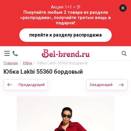
Акция 1+1 = 3!
Покупайте любые 2 товара из раздела
«распродажа», получайте третью вещь в
подарок!
перейти к разделу распродажа
Главная
  /  
Юбки
  /  Юбка Lakbi 55360 бордовый
Юбка Lakbi 55360 бордовый
Предыдущий
Следующий