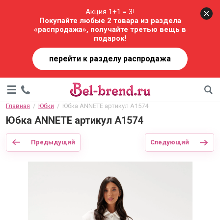
Акция 1+1 = 3!
Покупайте любые 2 товара из раздела
«распродажа», получайте третью вещь в
подарок!
перейти к разделу распродажа
Главная
  /  
Юбки
  /  Юбка ANNETE артикул A1574
Юбка ANNETE артикул A1574
Предыдущий
Следующий