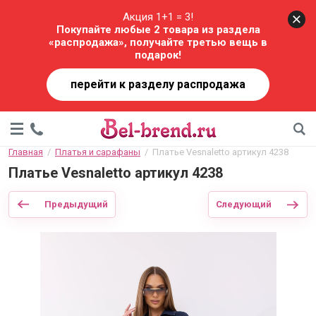
Акция 1+1 = 3!
Покупайте любые 2 товара из раздела
«распродажа», получайте третью вещь в
подарок!
перейти к разделу распродажа
Главная
  /  
Платья и сарафаны
  /  Платье Vesnaletto артикул 4238
Платье Vesnaletto артикул 4238
Предыдущий
Следующий