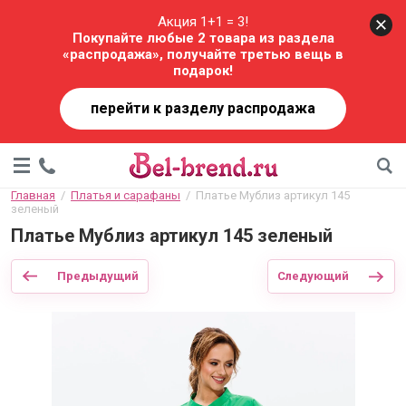
Акция 1+1 = 3!
Покупайте любые 2 товара из раздела
«распродажа», получайте третью вещь в
подарок!
перейти к разделу распродажа
Главная
  /  
Платья и сарафаны
  /  Платье Мублиз артикул 145 
зеленый
Платье Мублиз артикул 145 зеленый
Предыдущий
Следующий