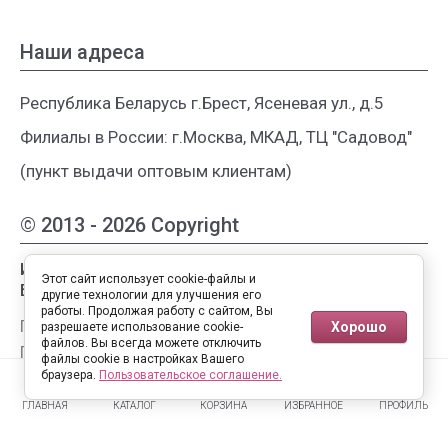
Наши адреса
Республика Беларусь г.Брест, Ясеневая ул., д.5
Филиалы в России: г.Москва, МКАД, ТЦ "Садовод"
(пункт выдачи оптовым клиентам)
© 2013 - 2026 Copyright
Интернет-магазин женской одежды из
Этот сайт использует cookie-файлы и
Белоруссии
другие технологии для улучшения его
работы. Продолжая работу с сайтом, Вы
Публичная оферта
Хорошо
разрешаете использование cookie-
файлов. Вы всегда можете отключить
Пользовательское соглашение
файлы cookie в настройках Вашего
0
0
Политика конфиденциальности
браузера.
Пользовательское соглашение.
ГЛАВНАЯ
КАТАЛОГ
КОРЗИНА
ИЗБРАННОЕ
ПРОФИЛЬ
Полная версия