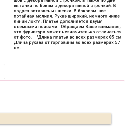
шов с декоративной строчкой, а также по две
вытачки по бокам с декоративной строчкой. В
подрез вставлены шлевки. В боковом шве
потайная молния. Рукав широкий, немного ниже
линии локтя. Платье дополняется двумя
съемными поясами. Обращаем Ваше внимание,
что фурнитура может незначительно отличаться
от фото. "Длина платья во всех размерах 85 см.
Длина рукава от горловины во всех размерах 57
см.