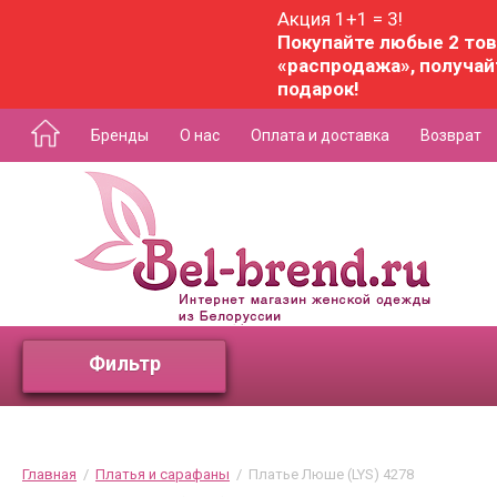
Акция 1+1 = 3!
Покупайте любые 2 тов
«распродажа», получай
подарок!
Бренды
О нас
Оплата и доставка
Возврат
Фильтр
Главная
  /  
Платья и сарафаны
  /  Платье Люше (LYS) 4278