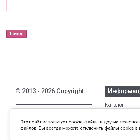
Назад.
© 2013 - 2026 Copyright
Информац
Каталог
Интернет-магазин женской
Бренды
одежды из Белоруссии
О нас
Этот сайт использует cookie-файлы и другие техноло
файлов. Вы всегда можете отключить файлы cookie в 
Оплата и дос
Публичная оферта
Возврат
Пользовательское соглашение