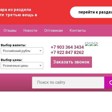
ара из раздела
перейти к разде
те третью вещь в
Отзывы
Новости
Оптовикам
Контакты
Выбор валюты:
+7 903 364 3434
Российский рубль
+7 922 847 8262
Выбор цены:
Заказать звонок
Розничные цены