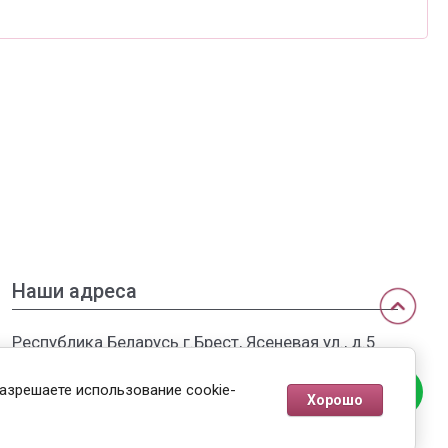
Наши адреса
Республика Беларусь г.Брест, Ясеневая ул., д.5
Филиалы в России: г.Москва, МКАД, ТЦ
разрешаете использование cookie-
Хорошо
"Садовод"
(пункт выдачи оптовым клиентам)