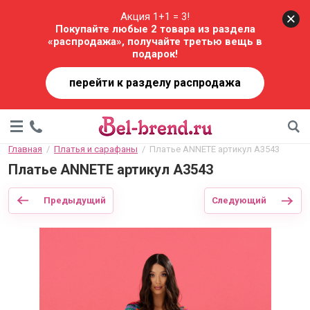
Акция 1+1 = 3!
Покупайте любые 2 товара из раздела
«распродажа», получайте третью вещь в
подарок!
перейти к разделу распродажа
Главная
  /  
Платья и сарафаны
  /  Платье ANNETE артикул А3543
Платье ANNETE артикул А3543
Предыдущий
Следующий