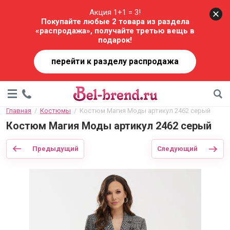
Акция 1+1 = 3!
Покупайте любые 2 товара из раздела
«распродажа», получайте третью вещь в
подарок!
перейти к разделу распродажа
Главная
  /  
Костюмы
  /  Костюм Магия Моды артикул 2462 серый
Костюм Магия Моды артикул 2462 серый
Предыдущий
Следующий