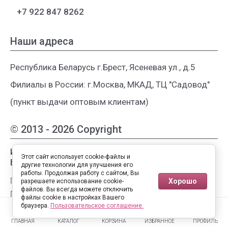
+7 922 847 8262
Наши адреса
Республика Беларусь г.Брест, Ясеневая ул., д.5
Филиалы в России: г.Москва, МКАД, ТЦ "Садовод"
(пункт выдачи оптовым клиентам)
© 2013 - 2026 Copyright
Интернет-магазин женской одежды из
Этот сайт использует cookie-файлы и
Белоруссии
другие технологии для улучшения его
работы. Продолжая работу с сайтом, Вы
Публичная оферта
Хорошо
разрешаете использование cookie-
файлов. Вы всегда можете отключить
Пользовательское соглашение
файлы cookie в настройках Вашего
0
0
Политика конфиденциальности
браузера.
Пользовательское соглашение.
ГЛАВНАЯ
КАТАЛОГ
КОРЗИНА
ИЗБРАННОЕ
ПРОФИЛЬ