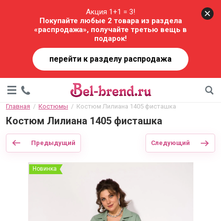
Акция 1+1 = 3!
Покупайте любые 2 товара из раздела
«распродажа», получайте третью вещь в
подарок!
перейти к разделу распродажа
Главная
  /  
Костюмы
  /  Костюм Лилиана 1405 фисташка
Костюм Лилиана 1405 фисташка
Предыдущий
Следующий
Новинка