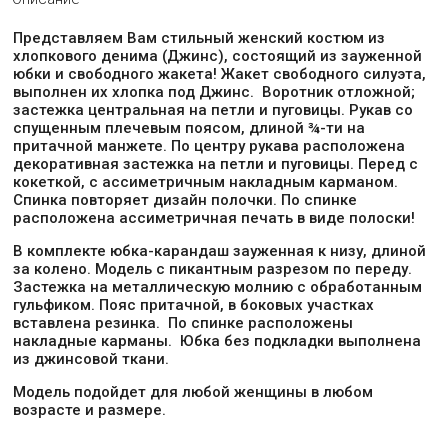
Представляем Вам стильный женский костюм из
хлопкового денима (Джинс), состоящий из зауженной
юбки и свободного жакета! Жакет свободного силуэта,
выполнен их хлопка под Джинс. Воротник отложной;
застежка центральная на петли и пуговицы. Рукав со
спущенным плечевым поясом, длиной ¾-ти на
притачной манжете. По центру рукава расположена
декоративная застежка на петли и пуговицы. Перед с
кокеткой, с ассиметричным накладным карманом.
Спинка повторяет дизайн полочки. По спинке
расположена ассиметричная печать в виде полоски!
В комплекте юбка-карандаш зауженная к низу, длиной
за колено. Модель с пикантным разрезом по переду.
Застежка на металлическую молнию с обработанным
гульфиком. Пояс притачной, в боковых участках
вставлена резинка. По спинке расположены
накладные карманы. Юбка без подкладки выполнена
из джинсовой ткани.
Модель подойдет для любой женщины в любом
возрасте и размере.