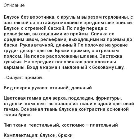
Описание
Блузон без воротника, с круглым вырезом горловины, с
застежкой на потайную молнию в среднем шве спинки.
Блузон с отрезной баской. По лифу переда с
рельефами, выходящими из проймы. Спинка со
средним швом, рельефами, выходящими из проймы до
баски. Рукав втачной, длинный По полочке на уровне
груди- декор- цветок. Брюки прямые, с отрезным
поясом. На поясе расположены шлевки. Застежка
гульфик. На передних половинках расположены
карманы. Вход в карман наклонный к боковому шву.
. Силуэт: прямой.
Вид покроя рукава: втачной, длинный
Цветовая гамма для верха, подкладки, фурнитуры,
отделки: комплект выполнен из ткани в одной цветовой
гамме. Основная ткань блузона контрастна основной
ткани брюк.
Тип ткани: текстильный, костюмно – плательный
Комплектация: блузон, брюки