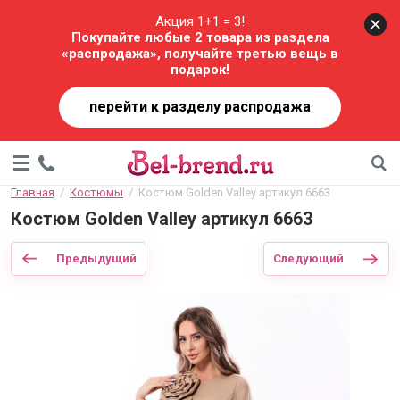
Акция 1+1 = 3!
Покупайте любые 2 товара из раздела
«распродажа», получайте третью вещь в
подарок!
перейти к разделу распродажа
Главная
  /  
Костюмы
  /  Костюм Golden Valley артикул 6663
Костюм Golden Valley артикул 6663
Предыдущий
Следующий