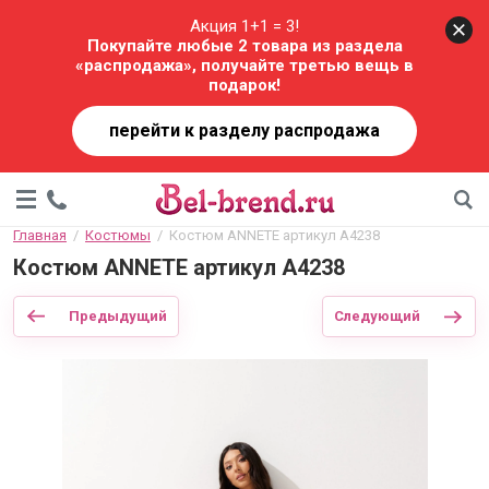
Акция 1+1 = 3!
Покупайте любые 2 товара из раздела
«распродажа», получайте третью вещь в
подарок!
перейти к разделу распродажа
Главная
  /  
Костюмы
  /  Костюм ANNETE артикул А4238
Костюм ANNETE артикул А4238
Предыдущий
Следующий