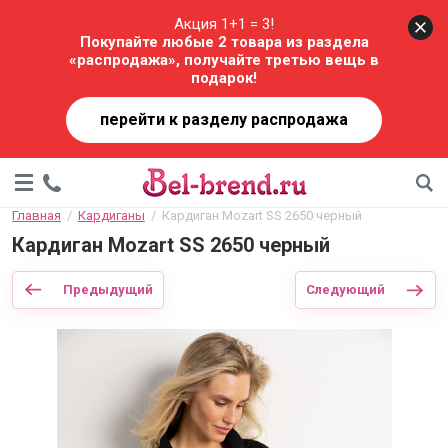
Акция 1+1 = 3!
Покупайте любые 2 товара из раздела
«распродажа», получайте третью вещь в
подарок!
перейти к разделу распродажа
Главная
  /  
Кардиганы
  /  Кардиган Mozart SS 2650 черный
Кардиган Mozart SS 2650 черный
Предыдущий
Следующий