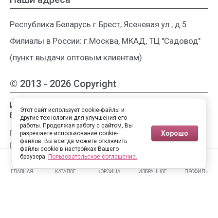
Республика Беларусь г.Брест, Ясеневая ул., д.5
Филиалы в России: г.Москва, МКАД, ТЦ "Садовод"
(пункт выдачи оптовым клиентам)
© 2013 - 2026 Copyright
Интернет-магазин женской одежды из
Этот сайт использует cookie-файлы и
Белоруссии
другие технологии для улучшения его
работы. Продолжая работу с сайтом, Вы
Публичная оферта
Хорошо
разрешаете использование cookie-
файлов. Вы всегда можете отключить
Пользовательское соглашение
файлы cookie в настройках Вашего
0
0
Политика конфиденциальности
браузера.
Пользовательское соглашение.
ГЛАВНАЯ
КАТАЛОГ
КОРЗИНА
ИЗБРАННОЕ
ПРОФИЛЬ
Полная версия