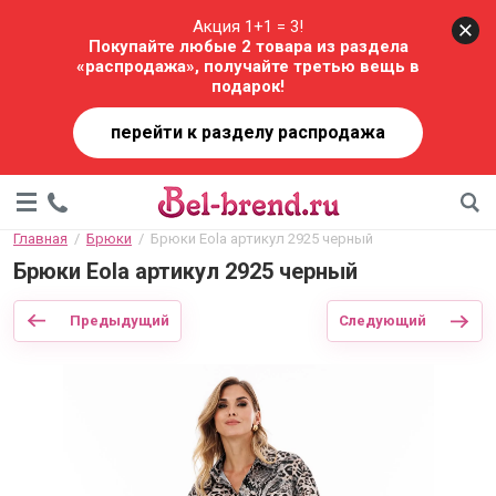
Акция 1+1 = 3!
Покупайте любые 2 товара из раздела
«распродажа», получайте третью вещь в
подарок!
перейти к разделу распродажа
Главная
  /  
Брюки
  /  Брюки Eola артикул 2925 черный
Брюки Eola артикул 2925 черный
Предыдущий
Следующий