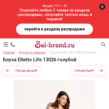
Акция 1+1 = 3!
Покупайте любые 2 товара из раздела
«распродажа», получайте третью вещь в
подарок!
перейти к разделу распродажа
Главная
  /  
Блузки и рубашки
  /  Блуза Elletto Life 13026 голубой
Блуза Elletto Life 13026 голубой
Предыдущий
Следующий